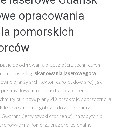
we opracowania
la pomorskich
iorców
 pasję do odkrywania przeszłości z technicznym
mu nasze usługi
skanowania laserowego w
ówno branży architektoniczno-budowlanej, jak i
, przemysłowemu oraz archeologicznemu.
chmury punktów, plany 2D, przekroje poprzeczne, a
ele przestrzenne gotowe do wdrożenia w
Gwarantujemy szybki czas reakcji na zapytania,
terenowych na Pomorzu oraz profesjonalne