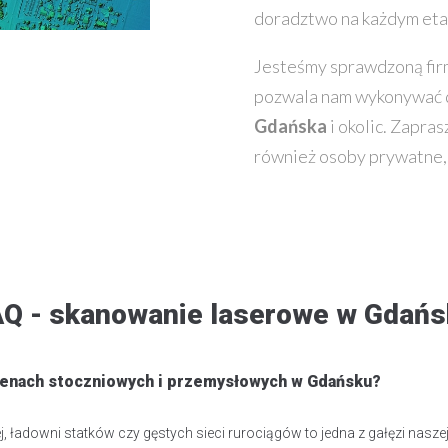
doradztwo na każdym eta
Jesteśmy sprawdzoną fir
pozwala nam wykonywać
Gdańska
i okolic. Zapra
również osoby prywatne, k
AQ - skanowanie laserowe w Gdańs
renach stoczniowych i przemysłowych w Gdańsku?
 ładowni statków czy gęstych sieci rurociągów to jedna z gałęzi nasze