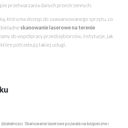
pie przetwarzania danych przestrzennych.
mą, która ma dostęp do zaawansowanego sprzętu, co
 dokładne
skanowanie laserowe na terenie
szamy do współpracy przedsiębiorców, instytucje, jak
tóre potrzebują takiej usługi.
ku
j działalności. Skanowanie laserowe pozwala na bezpieczne i