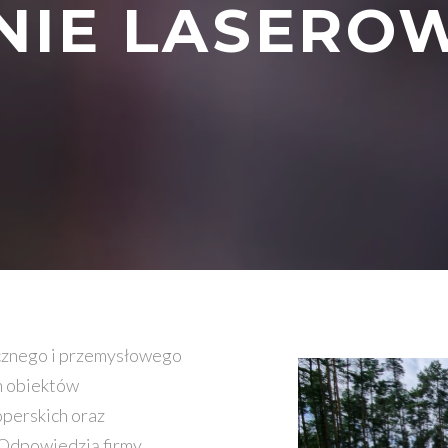
IE LASERO
ycznego i przemysłowego
h obiektów
operskich oraz
. Odpowiedzią firmy