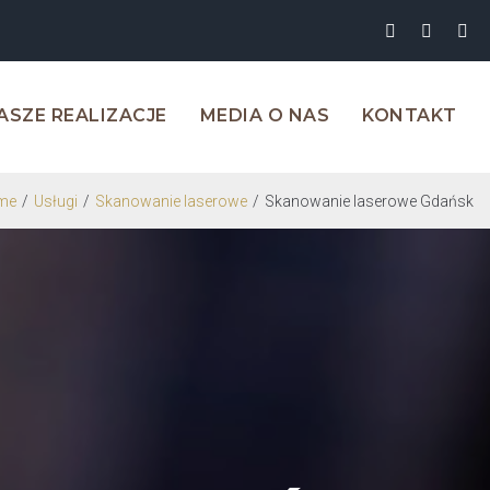
ASZE REALIZACJE
MEDIA O NAS
KONTAKT
me
/
Usługi
/
Skanowanie laserowe
/
Skanowanie laserowe Gdańsk