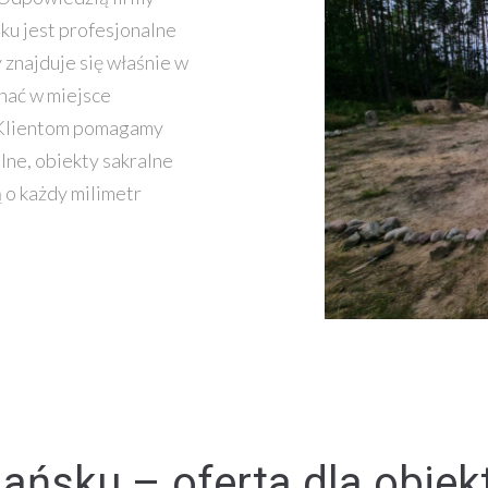
ku jest profesjonalne
 znajduje się właśnie w
hać w miejsce
m Klientom pomagamy
lne, obiekty sakralne
 o każdy milimetr
ńsku – oferta dla obiek