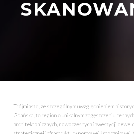
SKANOWAN
Trójmiasto, ze szczególnym uwzględnieniem histor
Gdańska, to region o unikalnym zagęszczeniu cennyc
architektonicznych, nowoczesnych inwestycji dewel
strategicznej infrastruktury portowej i stoczniowej