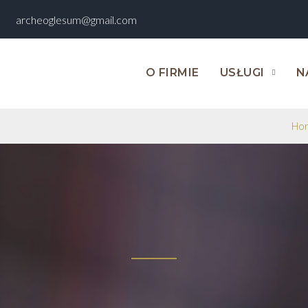
archeoglesum@gmail.com
O FIRMIE
USŁUGI
N
Ho