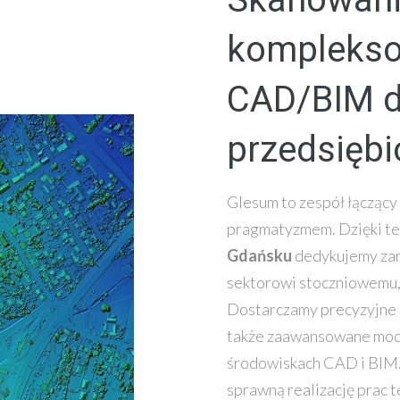
komplekso
CAD/BIM d
przedsięb
Glesum to zespół łączący
pragmatyzmem. Dzięki te
Gdańsku
dedykujemy zar
sektorowi stoczniowemu
Dostarczamy precyzyjne 
także zaawansowane mod
środowiskach CAD i BIM. 
sprawną realizację prac 