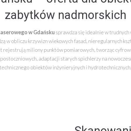
zabytków nadmorskich
laserowego w Gdańsku
sprawdza się idealnie w trudnyc
 w obliczu krzywizn wiekowych fasad, nieregularnych kszt
t rejestrują miliony punktów pomiarowych, tworząc cyfrow
 postoczniowych, adaptacji starych spichlerzy na nowocze
technicznego obiektów inżynieryjnych i hydrotechnicznych
Skanowani