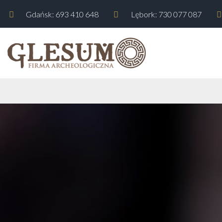
Gdańsk: 693 410 648
Lębork: 730 077 087